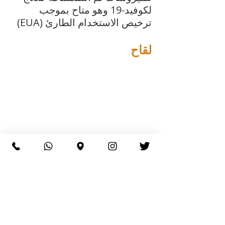
لكوفيد-19 وهو متاح بموجب 
ترخيص الاستخدام الطارئ (EUA)
لقاح
اوجه التشابه:
يجب الموافقة على لقاحات 
كوفيد-19 والأنفلونزا أو التصريح 
بها للاستخدام الطارئ (EUA) من 
قبل إدارة الأغذية والعقاقير.